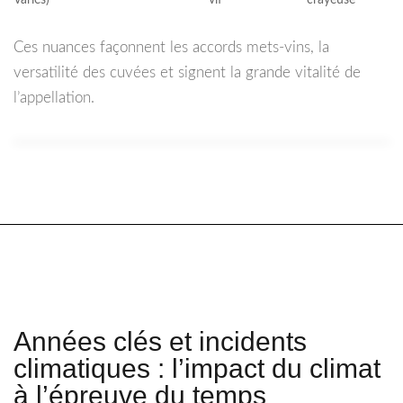
variés)
vif
crayeuse
Ces nuances façonnent les accords mets-vins, la
versatilité des cuvées et signent la grande vitalité de
l’appellation.
Années clés et incidents
climatiques : l’impact du climat
à l’épreuve du temps