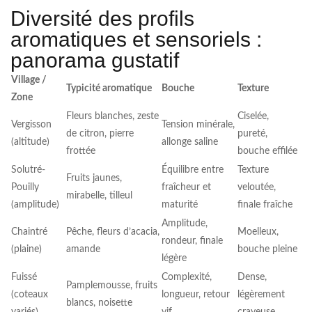
Diversité des profils
aromatiques et sensoriels :
panorama gustatif
Village /
Typicité aromatique
Bouche
Texture
Zone
Fleurs blanches, zeste
Ciselée,
Vergisson
Tension minérale,
de citron, pierre
pureté,
(altitude)
allonge saline
frottée
bouche effilée
Solutré-
Équilibre entre
Texture
Fruits jaunes,
Pouilly
fraîcheur et
veloutée,
mirabelle, tilleul
(amplitude)
maturité
finale fraîche
Amplitude,
Chaintré
Pêche, fleurs d’acacia,
Moelleux,
rondeur, finale
(plaine)
amande
bouche pleine
légère
Fuissé
Complexité,
Dense,
Pamplemousse, fruits
(coteaux
longueur, retour
légèrement
blancs, noisette