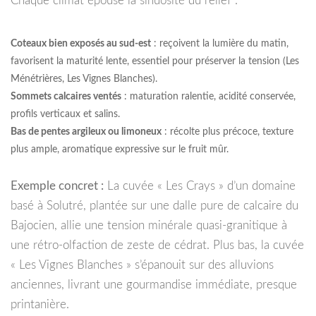
Chaque climat épouse la sinuosité du relief :
Coteaux bien exposés au sud-est
: reçoivent la lumière du matin,
favorisent la maturité lente, essentiel pour préserver la tension (Les
Ménétrières, Les Vignes Blanches).
Sommets calcaires ventés
: maturation ralentie, acidité conservée,
profils verticaux et salins.
Bas de pentes argileux ou limoneux
: récolte plus précoce, texture
plus ample, aromatique expressive sur le fruit mûr.
Exemple concret :
La cuvée « Les Crays » d’un domaine
basé à Solutré, plantée sur une dalle pure de calcaire du
Bajocien, allie une tension minérale quasi-granitique à
une rétro-olfaction de zeste de cédrat. Plus bas, la cuvée
« Les Vignes Blanches » s’épanouit sur des alluvions
anciennes, livrant une gourmandise immédiate, presque
printanière.