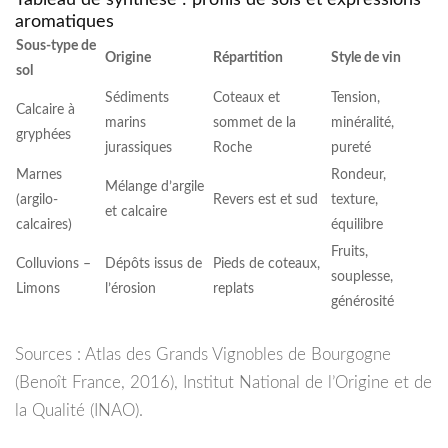
Tableau de synthèse : profils de sols et expressions
aromatiques
Sous-type de
Origine
Répartition
Style de vin
sol
Sédiments
Coteaux et
Tension,
Calcaire à
marins
sommet de la
minéralité,
gryphées
jurassiques
Roche
pureté
Marnes
Rondeur,
Mélange d’argile
(argilo-
Revers est et sud
texture,
et calcaire
calcaires)
équilibre
Fruits,
Colluvions –
Dépôts issus de
Pieds de coteaux,
souplesse,
Limons
l’érosion
replats
générosité
Sources : Atlas des Grands Vignobles de Bourgogne
(Benoît France, 2016), Institut National de l’Origine et de
la Qualité (INAO).